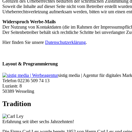
Grenzen des Urheberrechtes bedürfen der schriftlichen Zustimmung des
Soweit die Inhalte auf dieser Seite nicht vom Betreiber erstellt wurde
Urheberrechtsverletzung aufmerksam werden, bitten wir um einen en
Widerspruch Werbe-Mails
Der Nutzung von Kontaktdaten (die im Rahmen der Impressumspflicht
Der Seitenbetreiber behält sich rechtliche Schritte bei unverlangter
Hier finden Sie unsere
Datenschutzerklärung
.
Layout & Programmierung
sistig media | Agentur für digitales Mar
Telefon 02236 509 74 13
Luziastr. 8
50389 Wesseling
Tradition
Erfahrung seit über sechs Jahrzehnten!
Die Firma Carl Ley wurde bereits 1952 von Herrn Carl Ley und seine