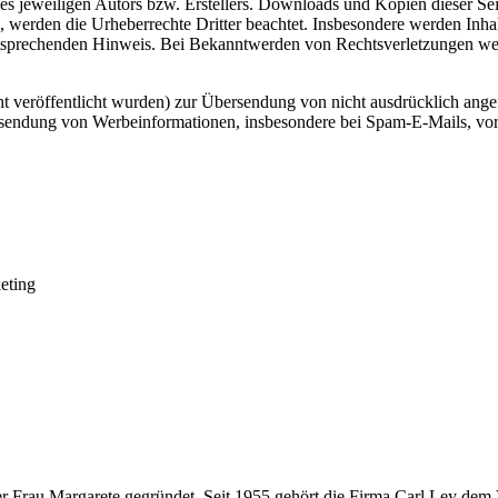
 jeweiligen Autors bzw. Erstellers. Downloads und Kopien dieser Seite
n, werden die Urheberrechte Dritter beachtet. Insbesondere werden Inhal
tsprechenden Hinweis. Bei Bekanntwerden von Rechtsverletzungen wer
 veröffentlicht wurden) zur Übersendung von nicht ausdrücklich ange
 Zusendung von Werbeinformationen, insbesondere bei Spam-E-Mails, vor
keting
r Frau Margarete gegründet. Seit 1955 gehört die Firma Carl Ley dem