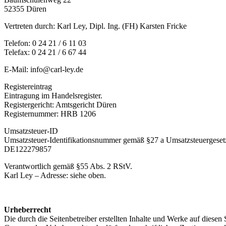
52355 Düren
Vertreten durch: Karl Ley, Dipl. Ing. (FH) Karsten Fricke
Telefon: 0 24 21 / 6 11 03
Telefax: 0 24 21 / 6 67 44
E-Mail: info@carl-ley.de
Registereintrag
Eintragung im Handelsregister.
Registergericht: Amtsgericht Düren
Registernummer: HRB 1206
Umsatzsteuer-ID
Umsatzsteuer-Identifikationsnummer gemäß §27 a Umsatzsteuergeset
DE122279857
Verantwortlich gemäß §55 Abs. 2 RStV.
Karl Ley – Adresse: siehe oben.
Urheberrecht
Die durch die Seitenbetreiber erstellten Inhalte und Werke auf diese