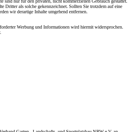
 sind nur für den privaten, nicht kommerziellen Gebrauch gestattet.
te Dritter als solche gekennzeichnet. Sollten Sie trotzdem auf eine
den wir derartige Inhalte umgehend entfernen.
forderter Werbung und Informationen wird hiermit widersprochen.
.
 Verband Garten-, Landschafts- und Sportplatzbau NRW e.V. an.