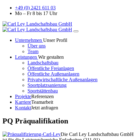
+49 (0) 2421 611 03
Mo – Fr 8 bis 17 Uhr
Unternehmen
Unser Profil
Über uns
Team
Leistungen
Wir gestalten
Landschaftsbau
Öffentliche Freianlagen
Öffentliche Außenanlagen
Privatwirtschaftliche Außenanlagen
Sportplatzsanierung
Sportstättenbau
Projekte
Referenzen
Karriere
Teamarbeit
Kontakt
Jetzt anfragen
PQ Präqualifikation
Die Carl Ley Landschaftsbau GmbH
ist für die Leistungsbereiche Erdarbeiten (211-01),